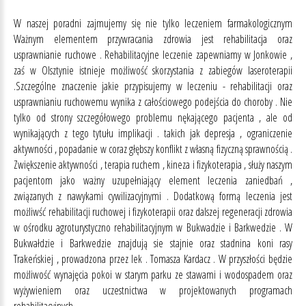
W naszej poradni zajmujemy się nie tylko leczeniem farmakologicznym
Ważnym elementem przywracania zdrowia jest rehabilitacja oraz
usprawnianie ruchowe . Rehabilitacyjne leczenie zapewniamy w Jonkowie ,
zaś w Olsztynie istnieje możliwość skorzystania z zabiegów laseroterapii
.Szczególne znaczenie jakie przypisujemy w leczeniu - rehabilitacji oraz
usprawnianiu ruchowemu wynika z całościowego podejścia do choroby . Nie
tylko od strony szczegółowego problemu nękającego pacjenta , ale od
wynikających z tego tytułu implikacji . takich jak depresja , ograniczenie
aktywności , popadanie w coraz głębszy konflikt z własną fizyczną sprawnością .
Zwiększenie aktywności , terapia ruchem , kineza i fizykoterapia , służy naszym
pacjentom jako ważny uzupełniający element leczenia zaniedbań ,
związanych z nawykami cywilizacyjnymi . Dodatkową formą leczenia jest
możliwść rehabilitacji ruchowej i fizykoterapii oraz dalszej regeneracji zdrowia
w ośrodku agroturystyczno rehabilitacyjnym w Bukwadzie i Barkwedzie . W
Bukwałdzie i Barkwedzie znajdują sie stajnie oraz stadnina koni rasy
Trakeńskiej , prowadzona przez lek . Tomasza Kardacz . W przyszłości będzie
możliwość wynajęcia pokoi w starym parku ze stawami i wodospadem oraz
wyżywieniem oraz uczestnictwa w projektowanych programach
rehabilitacyjnych.