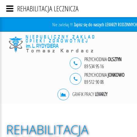
REHABILITACJA LECZNICZA
Nie zwlekaj !!!
Zapisz się do naszych LEKARZY RODZINNYCH
PRZYCHODNIA
OLSZTYN
89 534 95 16
PRZYCHODNIA
JONKOWO
89 512 90 08
GRAFIK PRACY
LEKARZY
REHABILITACJA