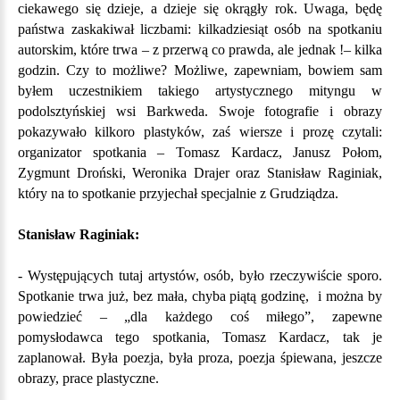
ciekawego się dzieje, a dzieje się okrągły rok. Uwaga, będę
państwa zaskakiwał liczbami: kilkadziesiąt osób na spotkaniu
autorskim, które trwa – z przerwą co prawda, ale jednak !– kilka
godzin. Czy to możliwe? Możliwe, zapewniam, bowiem sam
byłem uczestnikiem takiego artystycznego mityngu w
podolsztyńskiej wsi Barkweda. Swoje fotografie i obrazy
pokazywało kilkoro plastyków, zaś wiersze i prozę czytali:
organizator spotkania – Tomasz Kardacz, Janusz Połom,
Zygmunt Droński, Weronika Drajer oraz Stanisław Raginiak,
który na to spotkanie przyjechał specjalnie z Grudziądza.
Stanisław Raginiak:
- Występujących tutaj artystów, osób, było rzeczywiście sporo.
Spotkanie trwa już, bez mała, chyba piątą godzinę, i można by
powiedzieć – „dla każdego coś miłego”, zapewne
pomysłodawca tego spotkania, Tomasz Kardacz, tak je
zaplanował. Była poezja, była proza, poezja śpiewana, jeszcze
obrazy, prace plastyczne.