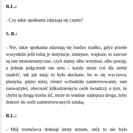
R.L.:
- Czy takie spotkania zdarzają się często?
S. R.:
- Nie, takie spotkania zdarzają się bardzo rzadko, gdyż przede
wszystkim jeśli robią je instytucje, mniejsze, większe, to zawsze
są one monotematyczne, czyli mamy albo wernisaż, albo poezję,
a jednak połączenie ma sens – każdy może coś dla siebie
znaleźć, tak jak tutaj: to było słuchane, bo to się wyczuwa,
plastyka, piętro niżej, rónież wzbudziła zainteresowanie, sam
zauważyłeś, obecność kilkudziesięciu osób świadczy o tym, że
chyba tą drogą trzeba iść, może to właśnie najlepsza droga, żeby
dotrzeć do osób zainteresowanych sztuką.
R.L.:
- Mój rozmówca dotknął istoty tematu, otóż to nie było