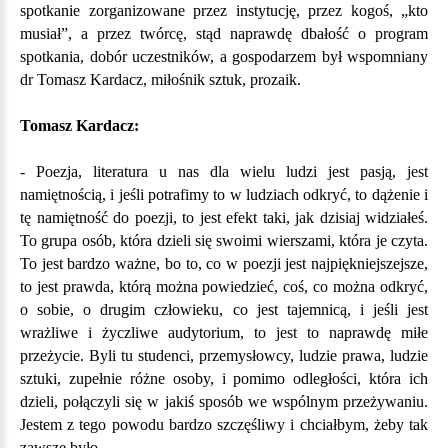
spotkanie zorganizowane przez instytucję, przez kogoś, „kto
musiał”, a przez twórcę, stąd naprawdę dbałość o program
spotkania, dobór uczestników, a gospodarzem był wspomniany
dr Tomasz Kardacz, miłośnik sztuk, prozaik.
Tomasz Kardacz:
- Poezja, literatura u nas dla wielu ludzi jest pasją, jest
namiętnością, i jeśli potrafimy to w ludziach odkryć, to dążenie i
tę namiętność do poezji, to jest efekt taki, jak dzisiaj widziałeś.
To grupa osób, która dzieli się swoimi wierszami, która je czyta.
To jest bardzo ważne, bo to, co w poezji jest najpiękniejszejsze,
to jest prawda, którą można powiedzieć, coś, co można odkryć,
o sobie, o drugim człowieku, co jest tajemnicą, i jeśli jest
wrażliwe i życzliwe audytorium, to jest to naprawdę miłe
przeżycie. Byli tu studenci, przemysłowcy, ludzie prawa, ludzie
sztuki, zupełnie różne osoby, i pomimo odległości, która ich
dzieli, połączyli się w jakiś sposób we wspólnym przeżywaniu.
Jestem z tego powodu bardzo szczęśliwy i chciałbym, żeby tak
zawsze było.