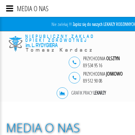
MEDIA O NAS
Nie zwlekaj !!!
Zapisz się do naszych LEKARZY RODZINNYCH
PRZYCHODNIA
OLSZTYN
89 534 95 16
PRZYCHODNIA
JONKOWO
89 512 90 08
GRAFIK PRACY
LEKARZY
MEDIA
O
NAS