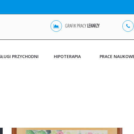
GRAFIK PRACY
LEKARZY
SŁUGI PRZYCHODNI
HIPOTERAPIA
PRACE NAUKOW
POZ
OLSZTYN
REHABILITACJA
JONKOWO
DIAGNOSTYKA USG
GINEKOLOGIA
BADANIA DODATKOWE
ZABIEGI