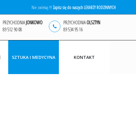
Nie zwlekaj !!!
Zapisz się do naszych LEKARZY RODZINNYCH
PRZYCHODNIA
JONKOWO
PRZYCHODNIA
OLSZTYN
89 512 90 08
89 534 95 16
E
SZTUKA I MEDYCYNA
KONTAKT
WYDARZENIA
MALARSTWO
GRAFIKA
FOTOGRAFIA ARTYSTYCZNA
NAGRODY
KĄCIK LITERACKI