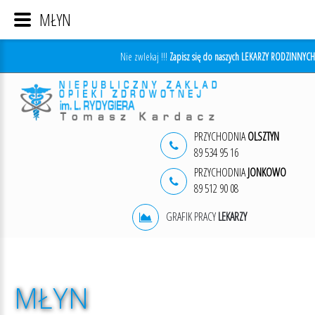
MŁYN
Nie zwlekaj !!!
Zapisz się do naszych LEKARZY RODZINNYCH
PRZYCHODNIA
OLSZTYN
89 534 95 16
PRZYCHODNIA
JONKOWO
89 512 90 08
GRAFIK PRACY
LEKARZY
MŁYN