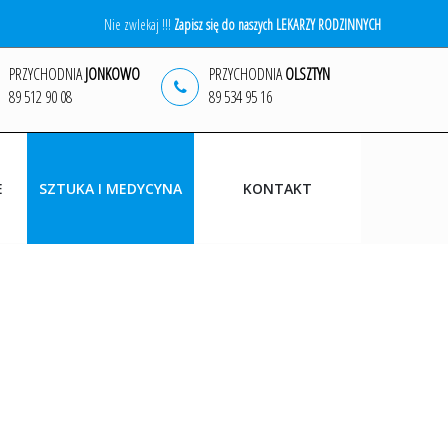
Nie zwlekaj !!!
Zapisz się do naszych LEKARZY RODZINNYCH
PRZYCHODNIA
JONKOWO
PRZYCHODNIA
OLSZTYN
89 512 90 08
89 534 95 16
E
SZTUKA I MEDYCYNA
KONTAKT
WYDARZENIA
MALARSTWO
GRAFIKA
FOTOGRAFIA ARTYSTYCZNA
NAGRODY
KĄCIK LITERACKI