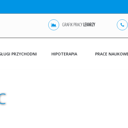
GRAFIK PRACY
LEKARZY
SŁUGI PRZYCHODNI
HIPOTERAPIA
PRACE NAUKOW
POZ
C
OLSZTYN
REHABILITACJA
JONKOWO
DIAGNOSTYKA USG
GINEKOLOGIA
BADANIA DODATKOWE
ZABIEGI