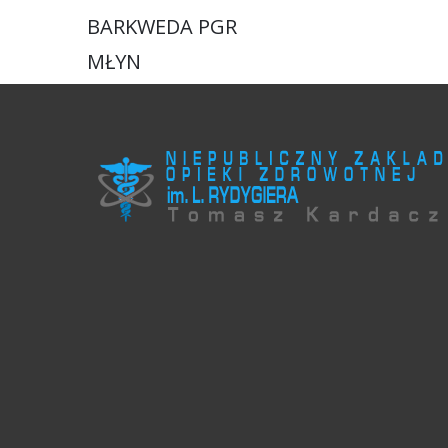
BARKWEDA
PGR
MŁYN