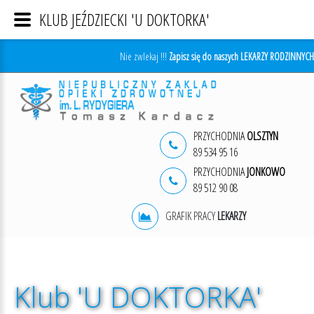
KLUB JEŹDZIECKI 'U DOKTORKA'
Nie zwlekaj !!!
Zapisz się do naszych LEKARZY RODZINNYCH
PRZYCHODNIA
OLSZTYN
89 534 95 16
PRZYCHODNIA
JONKOWO
89 512 90 08
GRAFIK PRACY
LEKARZY
Klub
'U
DOKTORKA'