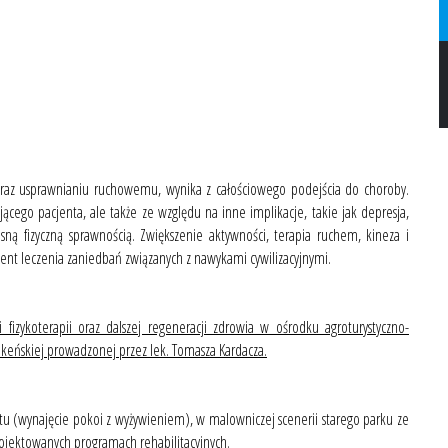
i oraz usprawnianiu ruchowemu, wynika z całościowego podejścia do choroby.
cego pacjenta, ale także ze względu na inne implikacje, takie jak depresja,
sną fizyczną sprawnością. Zwiększenie aktywności, terapia ruchem, kineza i
ment leczenia zaniedbań związanych z nawykami cywilizacyjnymi.
 fizykoterapii oraz dalszej regeneracji zdrowia w ośrodku agroturystyczno-
rakeńskiej prowadzonej przez lek. Tomasza Kardacza.
u (wynajęcie pokoi z wyżywieniem), w malowniczej scenerii starego parku ze
jektowanych programach rehabilitacyjnych.