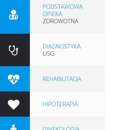
PODSTAWOWA
MEDIA O NAS
OPIEKA
KLUB JEŹDZIECKI 'U DOKTORKA'
ZDROWOTNA
METALOPLASTYKA
HISTORIA MIEJSC
MŁYN
DIAGNOSTYKA
BARKWEDA PGR
USG
BUKWAŁD
REHABILITACJA
HIPOTERAPIA
GINEKOLOGIA