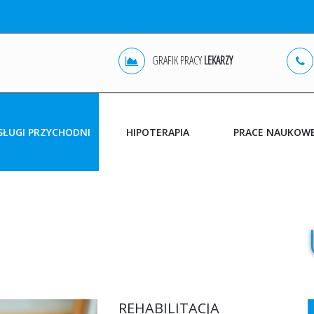
GRAFIK PRACY
LEKARZY
SŁUGI PRZYCHODNI
HIPOTERAPIA
PRACE NAUKOW
POZ
OLSZTYN
REHABILITACJA
JONKOWO
DIAGNOSTYKA USG
GINEKOLOGIA
BADANIA DODATKOWE
REHABILITACJA
ZABIEGI