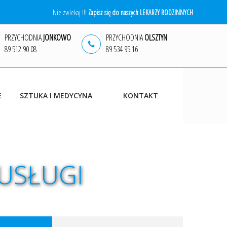
Nie zwlekaj !!!
Zapisz się do naszych LEKARZY RODZINNYCH
PRZYCHODNIA
JONKOWO
PRZYCHODNIA
OLSZTYN
89 512 90 08
89 534 95 16
E
SZTUKA I MEDYCYNA
KONTAKT
WYDARZENIA
USŁUGI
MALARSTWO
GRAFIKA
FOTOGRAFIA ARTYSTYCZNA
NAGRODY
KĄCIK LITERACKI