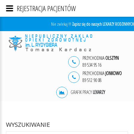
REJESTRACJA PACJENTÓW
Nie zwlekaj !!!
Zapisz się do naszych LEKARZY RODZINNYCH
PRZYCHODNIA
OLSZTYN
89 534 95 16
PRZYCHODNIA
JONKOWO
89 512 90 08
GRAFIK PRACY
LEKARZY
WYSZUKIWANIE