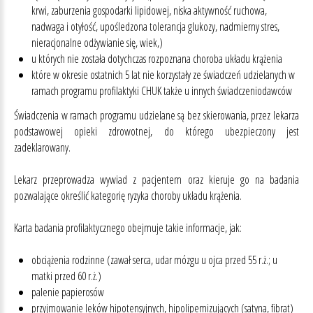
krwi, zaburzenia gospodarki lipidowej, niska aktywność ruchowa,
nadwaga i otyłość, upośledzona tolerancja glukozy, nadmierny stres,
nieracjonalne odżywianie się, wiek,)
u których nie została dotychczas rozpoznana choroba układu krążenia
które w okresie ostatnich 5 lat nie korzystały ze świadczeń udzielanych w
ramach programu profilaktyki CHUK także u innych świadczeniodawców
Świadczenia w ramach programu udzielane są bez skierowania, przez lekarza
podstawowej opieki zdrowotnej, do którego ubezpieczony jest
zadeklarowany.
Lekarz przeprowadza wywiad z pacjentem oraz kieruje go na badania
pozwalające określić kategorię ryzyka choroby układu krążenia.
Karta badania profilaktycznego obejmuje takie informacje, jak:
obciążenia rodzinne (zawał serca, udar mózgu u ojca przed 55 r.ż.; u
matki przed 60 r.ż.)
palenie papierosów
przyjmowanie leków hipotensyjnych, hipolipemizujących (satyna, fibrat)