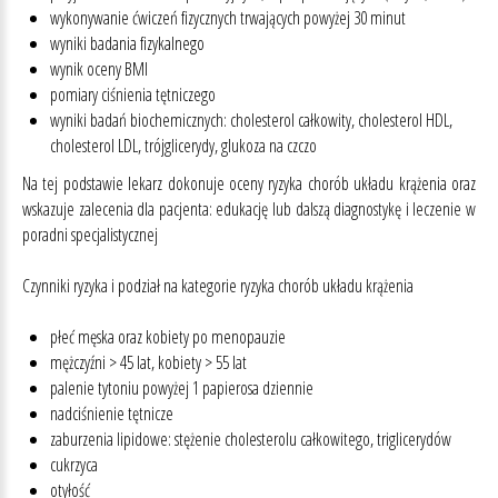
wykonywanie ćwiczeń fizycznych trwających powyżej 30 minut
wyniki badania fizykalnego
wynik oceny BMI
pomiary ciśnienia tętniczego
wyniki badań biochemicznych: cholesterol całkowity, cholesterol HDL,
cholesterol LDL, trójglicerydy, glukoza na czczo
Na tej podstawie lekarz dokonuje oceny ryzyka chorób układu krążenia oraz
wskazuje zalecenia dla pacjenta: edukację lub dalszą diagnostykę i leczenie w
poradni specjalistycznej
Czynniki ryzyka i podział na kategorie ryzyka chorób układu krążenia
płeć męska oraz kobiety po menopauzie
mężczyźni > 45 lat, kobiety > 55 lat
palenie tytoniu powyżej 1 papierosa dziennie
nadciśnienie tętnicze
zaburzenia lipidowe: stężenie cholesterolu całkowitego, triglicerydów
cukrzyca
otyłość