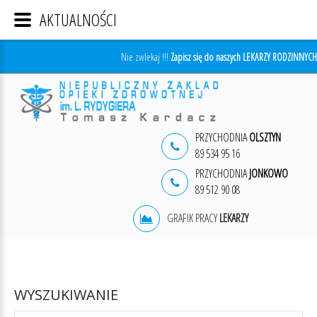
AKTUALNOŚCI
Nie zwlekaj !!!
Zapisz się do naszych LEKARZY RODZINNYCH
PRZYCHODNIA
OLSZTYN
89 534 95 16
PRZYCHODNIA
JONKOWO
89 512 90 08
GRAFIK PRACY
LEKARZY
WYSZUKIWANIE