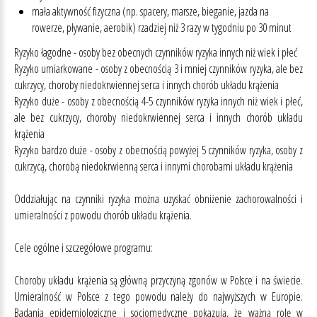
mała aktywność fizyczna (np. spacery, marsze, bieganie, jazda na
rowerze, pływanie, aerobik) rzadziej niż 3 razy w tygodniu po 30 minut
Ryzyko łagodne - osoby bez obecnych czynników ryzyka innych niż wiek i płeć
Ryzyko umiarkowane - osoby z obecnością 3 i mniej czynników ryzyka, ale bez
cukrzycy, choroby niedokrwiennej serca i innych chorób układu krążenia
Ryzyko duże - osoby z obecnością 4-5 czynników ryzyka innych niż wiek i płeć,
ale bez cukrzycy, choroby niedokrwiennej serca i innych chorób układu
krążenia
Ryzyko bardzo duże - osoby z obecnością powyżej 5 czynników ryzyka, osoby z
cukrzycą, chorobą niedokrwienną serca i innymi chorobami układu krążenia
Oddziałując na czynniki ryzyka można uzyskać obniżenie zachorowalności i
umieralności z powodu chorób układu krążenia.
Cele ogólne i szczegółowe programu:
Choroby układu krążenia są główną przyczyną zgonów w Polsce i na świecie.
Umieralność w Polsce z tego powodu należy do najwyższych w Europie.
Badania epidemiologiczne i socjomedyczne pokazują, że ważną rolę w